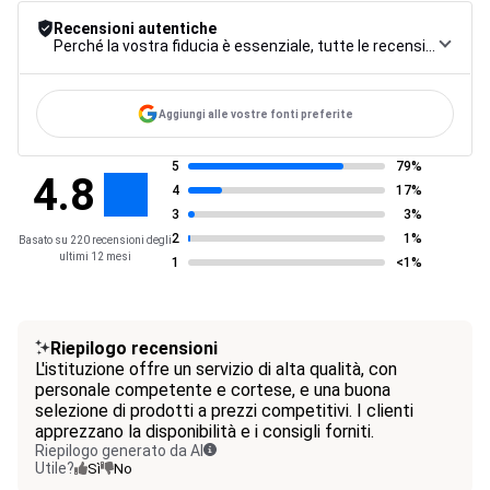
Recensioni autentiche
Perché la vostra fiducia è essenziale, tutte le recensioni sono soggette a una rigorosa procedura di controllo, dalla raccolta alla moderazione fino alla pubblicazione, per garantire la massima affidabilità.
Aggiungi alle vostre fonti preferite
5
79%
4.8
4
17%
3
3%
2
1%
Basato su 220 recensioni degli
ultimi 12 mesi
1
<1%
Riepilogo recensioni
L'istituzione offre un servizio di alta qualità, con
personale competente e cortese, e una buona
selezione di prodotti a prezzi competitivi. I clienti
apprezzano la disponibilità e i consigli forniti.
Riepilogo generato da AI
Utile?
Sì
No