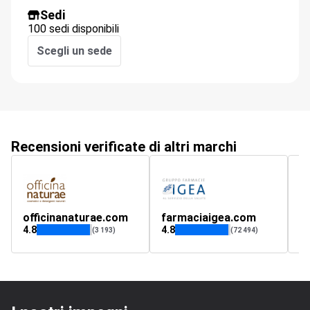
Sedi
100 sedi disponibili
Scegli un sede
Recensioni verificate di altri marchi
officinanaturae.com
farmaciaigea.com
al
4.8
4.8
(3 193)
(72 494)