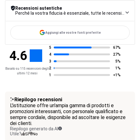
Recensioni autentiche
Perché la vostra fiducia è essenziale, tutte le recensioni sono soggette a una rigorosa procedura di controllo, dalla raccolta alla moderazione fino alla pubblicazione, per garantire la massima affidabilità.
Aggiungi alle vostre fonti preferite
5
67%
4.6
4
27%
3
5%
2
1%
Basato su 115 recensioni degli
ultimi 12 mesi
1
<1%
Riepilogo recensioni
L'istituzione offre un'ampia gamma di prodotti e
promozioni interessanti, con personale qualificato e
sempre cordiale, disponibile ad ascoltare le esigenze
dei clienti.
Riepilogo generato da AI
Utile?
Sì
No