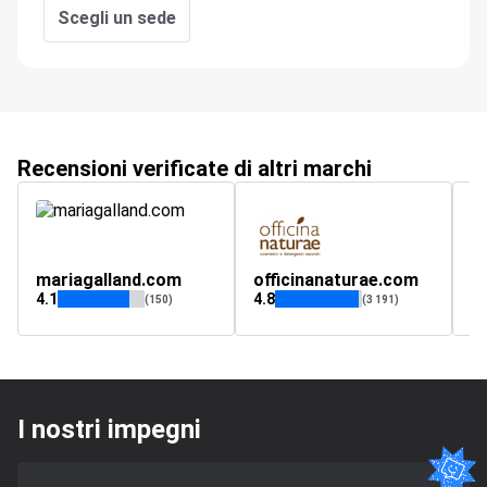
Scegli un sede
Recensioni verificate di altri marchi
mariagalland.com
officinanaturae.com
m
4.1
4.8
5
(150)
(3 191)
I nostri impegni